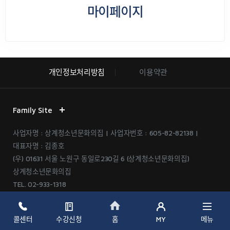
마이페이지
개인정보처리방침
이용약관
Family Site
사업자명 : 상계청소년문화의집 | 사업자번호 : 605-82-82138 |
대표자명 : 김종호
(우) 01631 서울 노원구 동일로230길 6 (상계청소년문화의집)
상계청소년문화의집
TEL.
02-933-1318
©Seoul Metropolitan Government. All Right Reserved.
콜센터
수강신청
MY
메뉴
홈