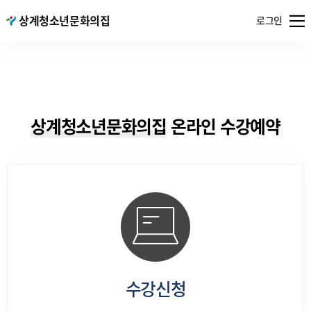
메뉴
상계청소년문화의집
서울특별시
로그인
열기
공공서비스
예약
상계청소년문화의집
온라인 수강예약
수강신청