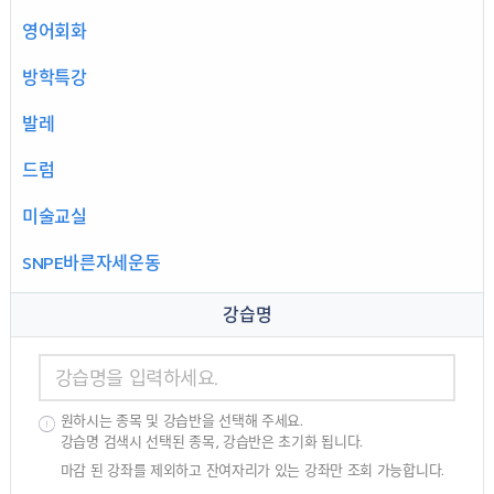
영어회화
방학특강
발레
드럼
미술교실
SNPE바른자세운동
통기타
강습명
미니어쳐만들기
벨리댄스
원하시는 종목 및 강습반을 선택해 주세요.
강습명 검색시 선택된 종목, 강습반은 초기화 됩니다.
역사교실
마감 된 강좌를 제외하고 잔여자리가 있는 강좌만 조회 가능합니다.
방송댄스