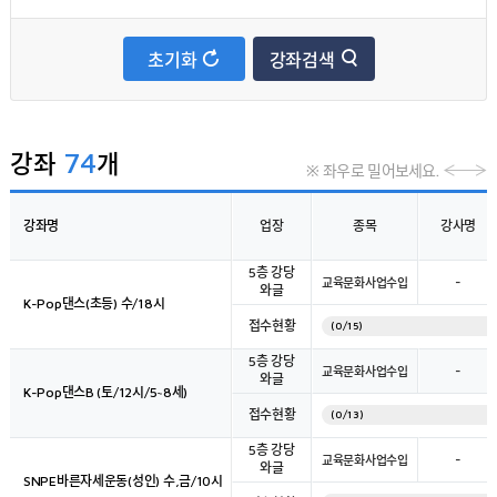
다이어트댄스
초기화
강좌검색
추가선택
아르헨티나 탱고
컴퓨터(코딩)
74
강좌
개
※ 좌우로 밀어보세요.
라인댄스
강좌명
업장
종목
강사명
국어교실
5층 강당
줄넘기
-
교육문화사업수입
와글
K-Pop댄스(초등) 수/18시
수학교실
접수현황
(0/15)
5층 강당
-
교육문화사업수입
와글
K-Pop댄스B (토/12시/5~8세)
접수현황
(0/13)
5층 강당
-
교육문화사업수입
와글
SNPE바른자세운동(성인) 수,금/10시