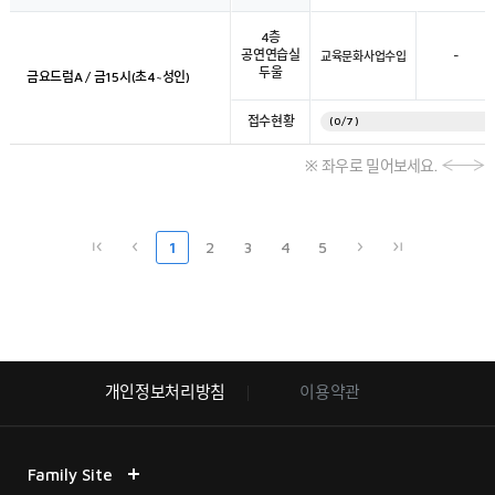
4층
공연연습실
-
교육문화사업수입
두울
금요드럼A / 금15시(초4~성인)
접수현황
(0/7)
※ 좌우로 밀어보세요.
1
2
3
4
5
개인정보처리방침
이용약관
Family Site